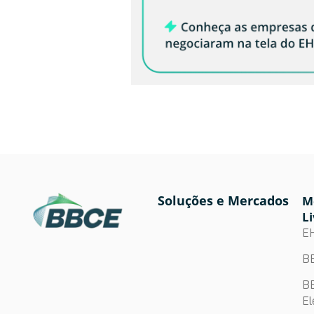
Soluções e Mercados
M
Li
E
BB
BB
El