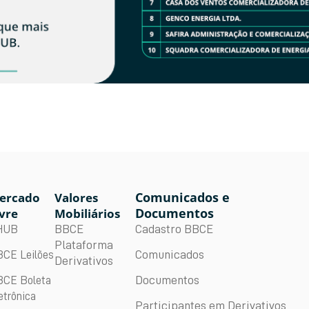
Comunicados e
ercado
Valores
Documentos
vre
Mobiliários
BBCE
Cadastro BBCE
HUB
Plataforma
Comunicados
CE Leilões
Derivativos
Documentos
CE Boleta
etrônica
Participantes em Derivativos