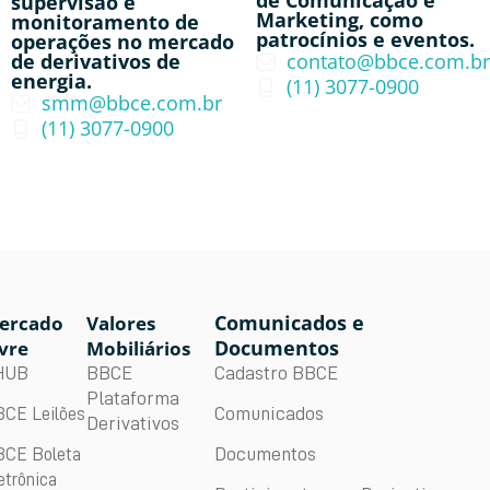
de Comunicação e
supervisão e
Marketing, como
monitoramento de
patrocínios e eventos.
operações no mercado
de derivativos de
contato@bbce.com.br
energia.
(11) 3077-0900
smm@bbce.com.br
(11) 3077-0900
Comunicados e
ercado
Valores
Documentos
vre
Mobiliários
BBCE
Cadastro BBCE
HUB
Plataforma
Comunicados
CE Leilões
Derivativos
Documentos
CE Boleta
etrônica