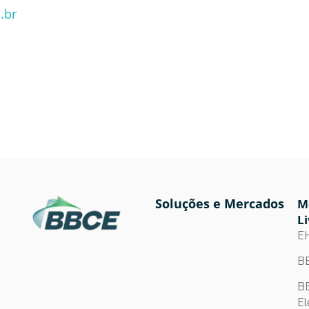
.br
Soluções e Mercados
M
Li
E
BB
BB
El