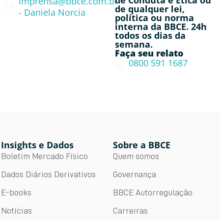
de Conduta e Ética ou
imprensa@bbce.com.br
de qualquer lei,
- Daniela Norcia
política ou norma
interna da BBCE. 24h
todos os dias da
semana.
Faça seu relato
0800 591 1687
Insights e Dados
Sobre a BBCE
Boletim Mercado Físico
Quem somos
Dados Diários Derivativos
Governança
E-books
BBCE Autorregulação
Notícias
Carreiras