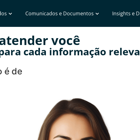
dos
Comunicados e Documentos
Insights e 
 atender você
 para cada informação relev
 é de