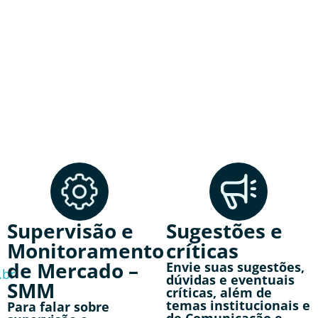
Supervisão e
Sugestões e
Monitoramento
críticas
de Mercado –
Envie suas sugestões,
.br
dúvidas e eventuais
SMM
críticas, além de
temas institucionais e
Para falar sobre