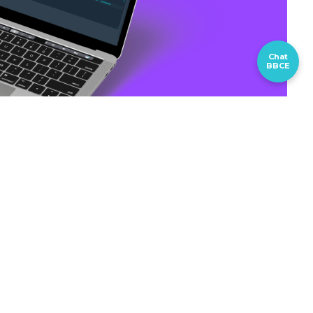
Chat
BBCE
rma Derivativos