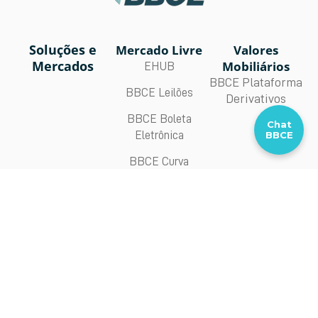
Soluções e
Mercado Livre
Valores
Mercados
Mobiliários
EHUB
BBCE Plataforma
BBCE Leilões
Derivativos
BBCE Boleta
Chat
Eletrônica
BBCE
BBCE Curva
Forward
BBCE Connect
Comunicados e Documentos
Cadastro BBCE
Comunicados
Documentos