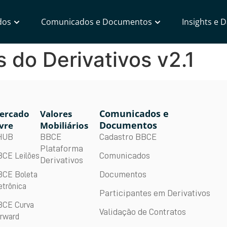
dos
Comunicados e Documentos
Insights e 
do Derivativos v2.1
Comunicados e
ercado
Valores
Documentos
vre
Mobiliários
BBCE
Cadastro BBCE
HUB
Plataforma
Comunicados
CE Leilões
Derivativos
Documentos
CE Boleta
etrônica
Participantes em Derivativos
CE Curva
Validação de Contratos
rward