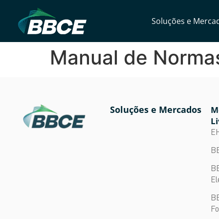
Soluções e Merca
Manual de Normas 
Soluções e Mercados
M
Li
E
BB
BB
El
BB
Fo