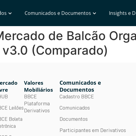
dos
Comunicados e Documentos
Insights e 
ercado de Balcão Orga
x v3.0 (Comparado)
Comunicados e
ercado
Valores
Documentos
vre
Mobiliários
BBCE
Cadastro BBCE
HUB
Plataforma
Comunicados
CE Leilões
Derivativos
Documentos
CE Boleta
etrônica
Participantes em Derivativos