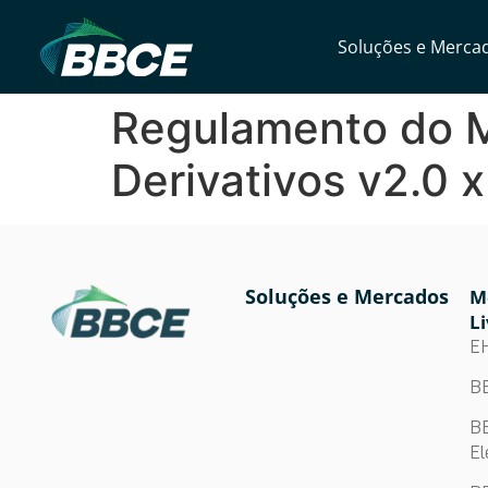
Soluções e Merca
Regulamento do M
Derivativos v2.0 
Soluções e Mercados
M
Li
E
BB
BB
El