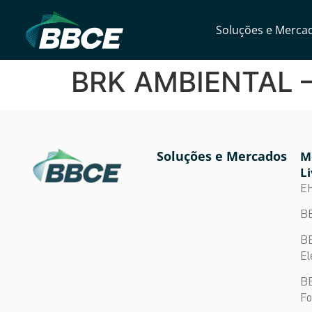
Soluções e Merca
BRK AMBIENTAL 
Soluções e Mercados
M
Li
E
BB
BB
El
BB
Fo