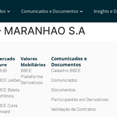
dos
Comunicados e Documentos
Insights e 
– MARANHAO S.A
Comunicados e
ercado
Valores
Documentos
vre
Mobiliários
BBCE
Cadastro BBCE
HUB
Plataforma
Comunicados
CE Leilões
Derivativos
Documentos
CE Boleta
etrônica
Participantes em Derivativos
CE Curva
Validação de Contratos
rward