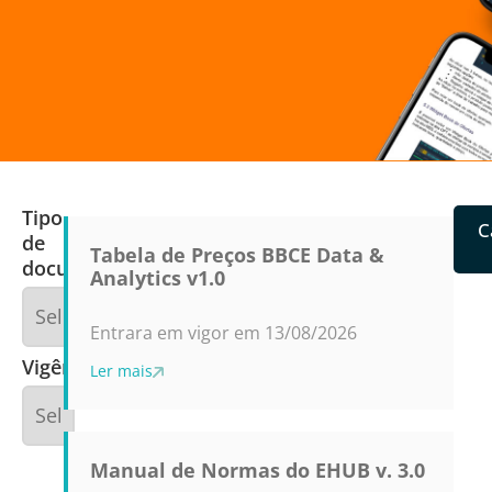
Tipo
C
de
Tabela de Preços BBCE Data &
documento
Analytics v1.0
Entrara em vigor em 13/08/2026
Vigência
Ler mais
Manual de Normas do EHUB v. 3.0