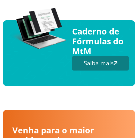
Caderno de
Fórmulas do
MtM
Saiba mais
Venha para o maior